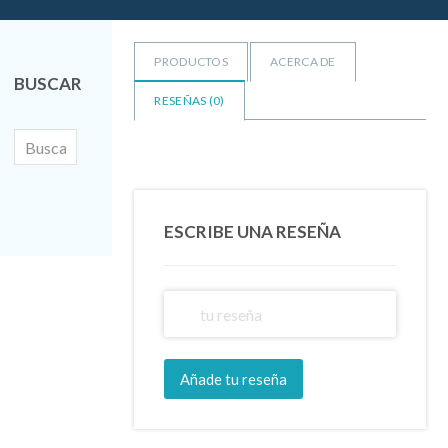
de
5
PRODUCTOS
ACERCA DE
BUSCAR
RESEÑAS (
0
)
ESCRIBE UNA RESEÑA
Añade tu reseña