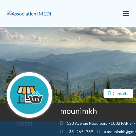
Consulta
mounimkh
123 Avenue Napoléon, 71002 PARIS, F
0
+3312654789
a.mounimkh@gma