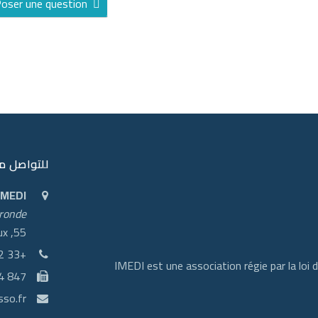
oser une question
للتواصل م
IMEDI
ironde
55, rue Aristide Sousa-Mendès - 33300, Bordeaux
+33 672 022 984
IMEDI est une association régie par la loi 
4 847
sso.fr