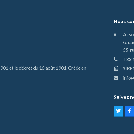
Nous co
Asso
Group
55, r
+33 
 1901 et le décret du 16 août 1901. Créée en
SIRE
info@
Suivez n
Twitt
F