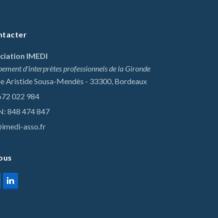
ntacter
ciation IMEDI
ement d'interprètes professionnels de la Gironde
ue Aristide Sousa-Mendès - 33300, Bordeaux
672 022 984
N: 848 474 847
imedi-asso.fr
ous
er
acebook
LinkedIn